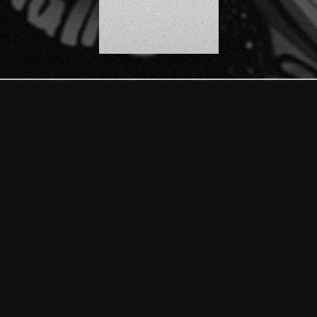
SCROLL DOWN
PO DE PROYECTO QUIERES DESARROLLAR?
Motion Graphics
Concept Art
Animación Tradicional
Modelado 3D