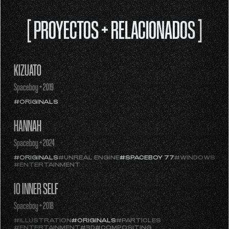
[ PROYECTOS + RELACIONADOS ]
KIZUATO
Spaceboy + 2019
#ORIGINALS
HANNAH
Spaceboy + 2024
#ORIGINALS
#UNREAL ENGINE
#SPACEBOY 77
#WINDOWS
#ENTERTAINMENT
IO INNER SELF
Spaceboy + 2018
#ILLUSTRATION
#ORIGINALS
#PARTICLES