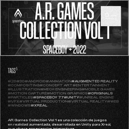
A.R. GAMES
COLLECTION VOL 1
SCROLL
SPACEBOY + 2022
TAGS
5
#2D
#3D
#ANDROID
#ANIMATION
#AUGMENTED REALITY
#COMPOSITING
#CONCEPT ART
#ENTERTAINMENT
#ILLUSTRATION
#MECH ENGINEERING
#MOBILE GAMES
#MOTION CAPTURE
#MOTION GRAPHICS
#ORIGINALS
#PARTICLES
#SPACEBOY 77
#UNITY
#UNREAL ENGINE
#VFX
#VIRTUAL PRODUCTION
#VIRTUAL REALITY
#WEB
#WINDOWS
#XREAL
AR Games Collection Vol 1 es una colección de juegos
en realidad aumentada, desarrollada en Unity para Xreal,