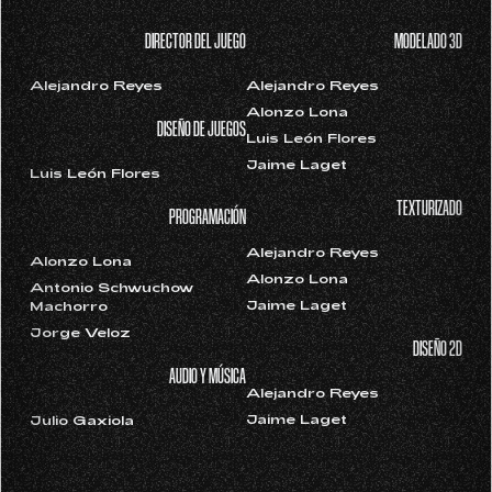
DIRECTOR DEL JUEGO
MODELADO 3D
Alejandro Reyes
Alejandro Reyes
Alonzo Lona
DISEÑO DE JUEGOS
Luis León Flores
Jaime Laget
Luis León Flores
TEXTURIZADO
PROGRAMACIÓN
Alejandro Reyes
Alonzo Lona
Alonzo Lona
Antonio Schwuchow
Jaime Laget
Machorro
Jorge Veloz
DISEÑO 2D
AUDIO Y MÚSICA
Alejandro Reyes
Jaime Laget
Julio Gaxiola