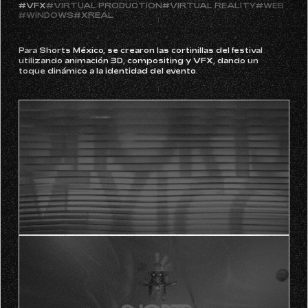
#PARTICLES
#SPACEBOY 77
#UNITY
#UNREAL ENGINE
#VFX
#VIRTUAL PRODUCTION
#VIRTUAL REALITY
#WEB
#WINDOWS
#XREAL
Para Shorts México, se crearon las cortinillas del festival
utilizando animación 3D, compositing y VFX, dando un
toque dinámico a la identidad del evento.