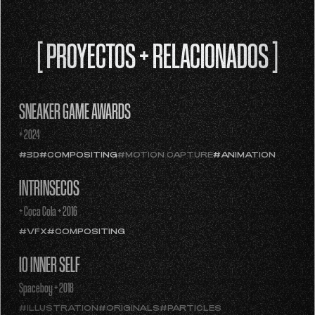
[ PROYECTOS + RELACIONADOS ]
SNEAKER GAME AWARDS
+ 2024
#3D
#COMPOSITING
#MOTION CAPTURE
#ANIMATION
INTRÍNSECOS
+ Coca Cola + 2016
#VFX
#COMPOSITING
IO INNER SELF
Spaceboy + 2018