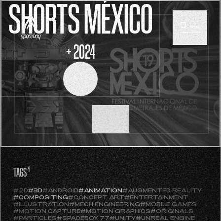
SHORTS MÉXICO
+ 2024
SCROLL
TAGS
4
#2D
#3D
#ANDROID
#ANIMATION
#AUGMENTED REALITY
#COMPOSITING
#CONCEPT ART
#ENTERTAINMENT
#ILLUSTRATION
#MECH ENGINEERING
#MOBILE GAMES
#MOTION CAPTURE
#MOTION GRAPHICS
#ORIGINALS