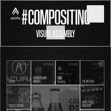
#COMPOSITING
VISUAL ASSEMBLY
SCROLL
2024
2024
2023
2022
SNEAKER GAME
WIND
ACURA
AWARDS
THE WITCHER
Spaceboy
2024
2015
2024
CHIPS TOQUE
SHORTS MÉXICO
MAESTRO