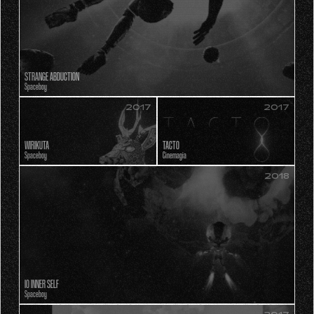
STRANGE ABDUCTION
Spaceboy
2017
2017
WIRIKUTA
TACTO
Spaceboy
Cinemagia
2018
IO INNER SELF
Spaceboy