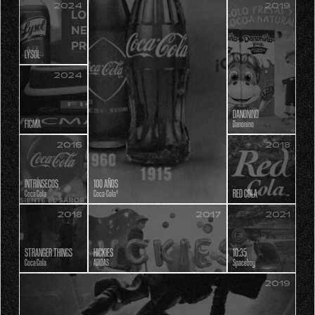
2024
2019
LYSOL
2024
DANONINO
FICMA
Danonino
2016
2018
INTRÍNSECOS
100 AÑOS
RED COLA
Coca Cola
Coca-Cola®
2018
2021
2017
STRANGER THINGS
10:35
HICKIES
Coca Cola
Spaceboy
ADIDAS
2019